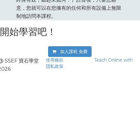
意，您就可以在您擁有的任何和所有設備上無限
制地訪問本課程。
開始學習吧！
加入課程
免費
使用條款
Teach Online with
@ SSEF 寶石學堂
隱私政策
2026